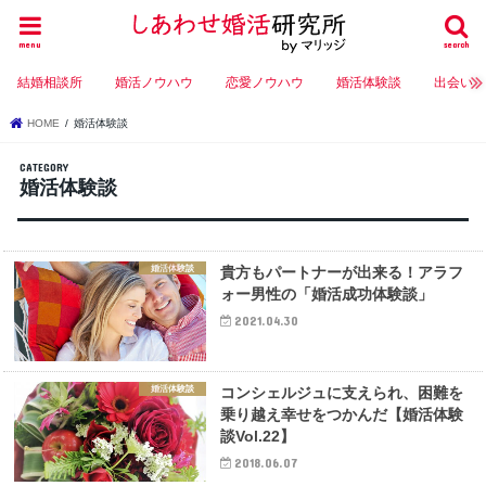
menu
search
結婚相談所
婚活ノウハウ
恋愛ノウハウ
婚活体験談
出会い
HOME
婚活体験談
婚活体験談
婚活体験談
貴方もパートナーが出来る！アラフ
ォー男性の「婚活成功体験談」
2021.04.30
婚活体験談
コンシェルジュに支えられ、困難を
乗り越え幸せをつかんだ【婚活体験
談Vol.22】
2018.06.07