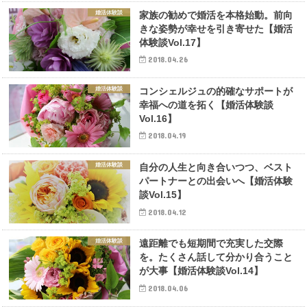
婚活体験談
家族の勧めで婚活を本格始動。前向
きな姿勢が幸せを引き寄せた【婚活
体験談Vol.17】
2018.04.26
婚活体験談
コンシェルジュの的確なサポートが
幸福への道を拓く【婚活体験談
Vol.16】
2018.04.19
婚活体験談
自分の人生と向き合いつつ、ベスト
パートナーとの出会いへ【婚活体験
談Vol.15】
2018.04.12
婚活体験談
遠距離でも短期間で充実した交際
を。たくさん話して分かり合うこと
が大事【婚活体験談Vol.14】
2018.04.06