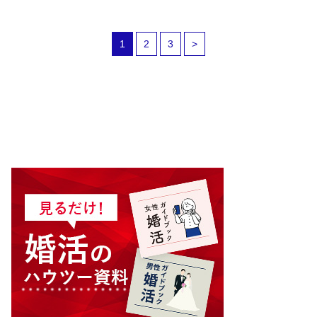
1
2
3
>