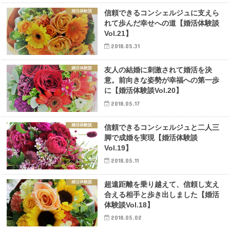
婚活体験談
信頼できるコンシェルジュに支えら
れて歩んだ幸せへの道【婚活体験談
Vol.21】
2018.05.31
婚活体験談
友人の結婚に刺激されて婚活を決
意。前向きな姿勢が幸福への第一歩
に【婚活体験談Vol.20】
2018.05.17
婚活体験談
信頼できるコンシェルジュと二人三
脚で成婚を実現【婚活体験談
Vol.19】
2018.05.11
婚活体験談
超遠距離を乗り越えて、信頼し支え
合える相手と歩き出しました【婚活
体験談Vol.18】
2018.05.02