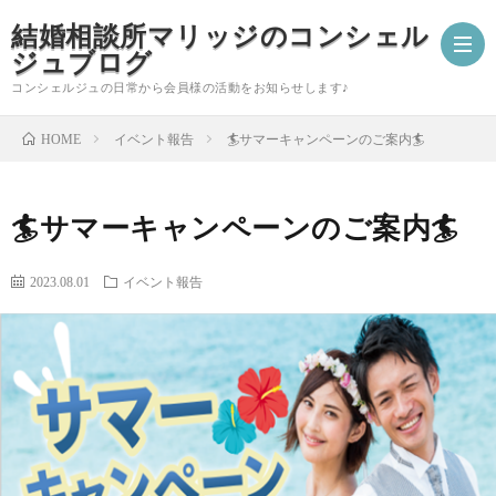
結婚相談所マリッジのコンシェル
ジュブログ
コンシェルジュの日常から会員様の活動をお知らせします♪
イベント報告
🏄サマーキャンペーンのご案内🏄
HOME
ご
🏄サマーキャンペーンのご案内🏄
成
婚
2023.08.01
イベント報告
婚
活
コ
報
ア
ン
会
告
ド
シ
員
自
バ
ェ
様
分