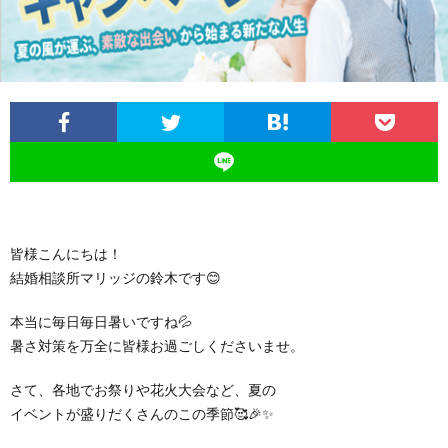
イ
ル
の
磨
ス
ジ
活
き
ュ
動
講
の
座・
日
セ
皆様こんにちは！
結婚相談所マリッジの鈴木です😊
常
ミ
本当に毎日毎日暑いですね💦
暑さ対策を万全に皆様お過ごしくださいませ。
ナ
さて、各地でお祭りや花火大会など、夏の
ー
イベントが盛りだくさんのこの季節🥰🎉✨