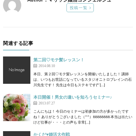
投稿一覧
関連する記事
第二回♡モテ髪レッスン！
2014.08.10
本日、第２回♡モテ髪レッスンを開催いたしました！ 講師
は、いつもお世話になっているスタジオニトロブレインの石
川先生です！ 先生は今日もステキです(*´[…]
本日開催！男女の違いを知ろうセミナー♪
2013.07.27
こんにちは！ 今日のセミナーは初参加の方が多かったです
ね！ ありがとうございました（^^）88888888 本当は出たい
けど仕事が・・・との声も 非常[…]
かくだ♥婚活大作戦