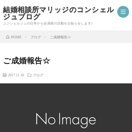
結婚相談所マリッジのコンシェル
ジュブログ
コンシェルジュの日常から会員様の活動をお知らせします♪
ブログ
ご成婚報告☆
HOME
ご
ご成婚報告☆
成
婚
2017.11.10
ブログ
婚
活
コ
報
ア
ン
会
告
ド
シ
員
自
バ
ェ
様
分