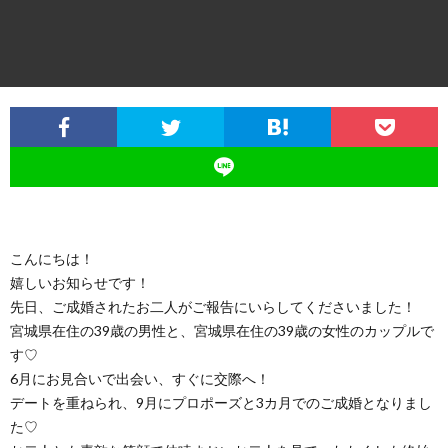
イ
ル
の
磨
ス
ジ
活
き
ュ
動
講
の
座・
日
セ
こんにちは！
嬉しいお知らせです！
常
ミ
先日、ご成婚されたお二人がご報告にいらしてくださいました！
宮城県在住の39歳の男性と、宮城県在住の39歳の女性のカップルで
ナ
す♡
6月にお見合いで出会い、すぐに交際へ！
デートを重ねられ、9月にプロポーズと3カ月でのご成婚となりまし
ー
た♡