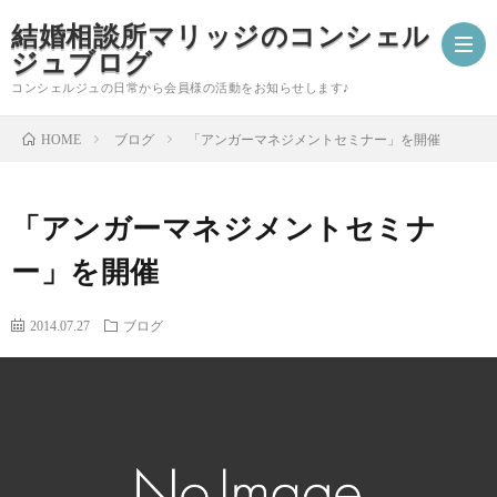
結婚相談所マリッジのコンシェル
ジュブログ
コンシェルジュの日常から会員様の活動をお知らせします♪
ブログ
「アンガーマネジメントセミナー」を開催
HOME
ご
「アンガーマネジメントセミナ
成
婚
ー」を開催
婚
活
コ
2014.07.27
ブログ
報
ア
ン
会
告
ド
シ
員
自
バ
ェ
様
分