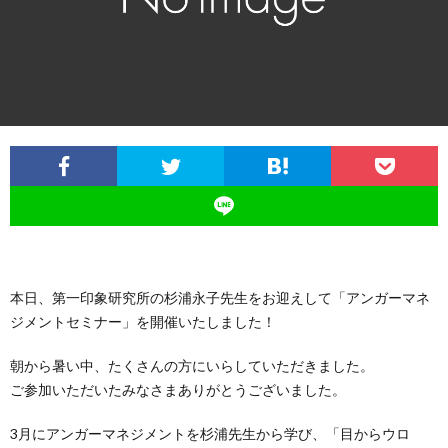
イ
ル
の
磨
ス
ジ
活
き
ュ
動
講
の
座・
日
セ
常
本日、第一印象研究所の杉浦永子先生をお迎えして「アンガーマネ
ミ
ジメントセミナー」を開催いたしました！
ナ
朝から暑い中、たくさんの方にいらしていただきました。
ご参加いただいたみなさまありがとうございました。
ー
3月にアンガーマネジメントを杉浦先生から学び、「目からウロ