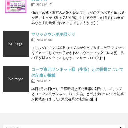
2021.08.17
仙台・宮城・東京の結婚相談所マリッジの佐々木です🎀 お盆
を境にすっかり秋の気配が感じられる今日この頃ですね🍁🍂
みなさまお元気でお過ごしでしょうか さ[…]
マリッジウンポポ君♡♡
2014.03.06
マリッジにウンポポ君カップルがやってきました♡ マリッジ
をイメージして女の子がかわいいウェディングドレス姿、男
の子が蝶ネクタイ＆おなかにマリッジロゴ入[…]
コープ東北サンネット様（生協）との提携について
の記事が掲載
2014.06.21
本日6月21日(土)、日経新聞と河北新報の朝刊で、マリッジ
とコープ東北サンネット様（生協）との提携についての記事
が掲載されました♪ 東北各県の地方自治[…]